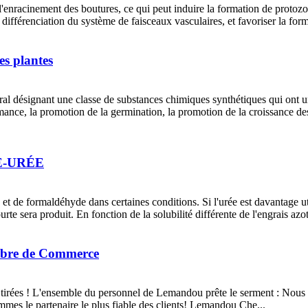
'enracinement des boutures, ce qui peut induire la formation de protozoair
la différenciation du système de faisceaux vasculaires, et favoriser la for
es plantes
ral désignant une classe de substances chimiques synthétiques qui ont un
ormance, la promotion de la germination, la promotion de la croissance de
E-URÉE
et de formaldéhyde dans certaines conditions. Si l'urée est davantage ut
te sera produit. En fonction de la solubilité différente de l'engrais azoté
mbre de Commerce
tirées ! L'ensemble du personnel de Lemandou prête le serment : Nous n
mmes le partenaire le plus fiable des clients! Lemandou Che...