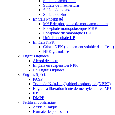
Sulfate d'ammonium
Sulfate de magnésium
Sulfate de potassium
Sulfate de zinc
Engrais Phosphaté
MAP de phosphate de monoammonium
Phosphate monopotassique MKP
Phosphate diammonique DAP
Urée Phosphate UP
Engrais NPK
Cristal NPK (pleinement soluble dans l'eau)
NPK granulaire
Engrais liquides
Alcool de sucre
Engrais en suspension NPK
Ca Engrais liquides
Engrais Spécial
PASP
Triamide N-(n-butyl)-thiophosphorique (NBPT)
Engrais à libération lente de méthylène urée MU
IDS
DMPP
Fertilisant organique
Acide humique
Humate de potassium