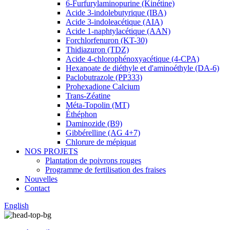
6-Furfurylaminopurine (Kinétine)
Acide 3-indolebutyrique (IBA)
Acide 3-indoleacétique (AIA)
Acide 1-naphtylacétique (AAN)
Forchlorfenuron (KT-30)
Thidiazuron (TDZ)
Acide 4-chlorophénoxyacétique (4-CPA)
Hexanoate de diéthyle et d'aminoéthyle (DA-6)
Paclobutrazole (PP333)
Prohexadione Calcium
Trans-Zéatine
Méta-Topolin (MT)
Éthéphon
Daminozide (B9)
Gibbérelline (AG 4+7)
Chlorure de mépiquat
NOS PROJETS
Plantation de poivrons rouges
Programme de fertilisation des fraises
Nouvelles
Contact
English