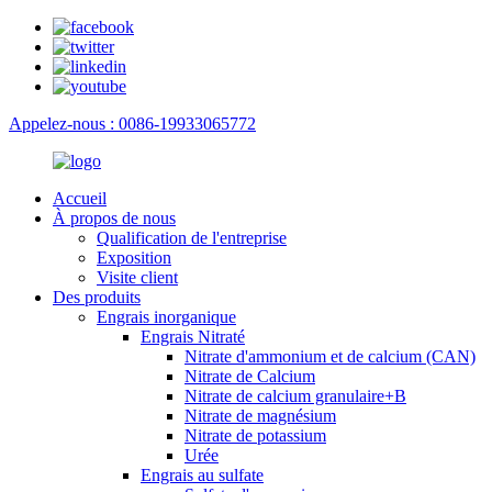
Appelez-nous : 0086-19933065772
Accueil
À propos de nous
Qualification de l'entreprise
Exposition
Visite client
Des produits
Engrais inorganique
Engrais Nitraté
Nitrate d'ammonium et de calcium (CAN)
Nitrate de Calcium
Nitrate de calcium granulaire+B
Nitrate de magnésium
Nitrate de potassium
Urée
Engrais au sulfate