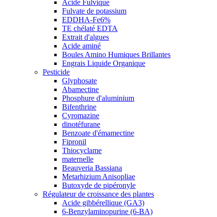
Acide Fulvique
Fulvate de potassium
EDDHA-Fe6%
TE chélaté EDTA
Extrait d'algues
Acide aminé
Boules Amino Humiques Brillantes
Engrais Liquide Organique
Pesticide
Glyphosate
Abamectine
Phosphure d'aluminium
Bifenthrine
Cyromazine
dinotéfurane
Benzoate d'émamectine
Fipronil
Thiocyclame
maternelle
Beauveria Bassiana
Metarhizium Anisopliae
Butoxyde de pipéronyle
Régulateur de croissance des plantes
Acide gibbérellique (GA3)
6-Benzylaminopurine (6-BA)