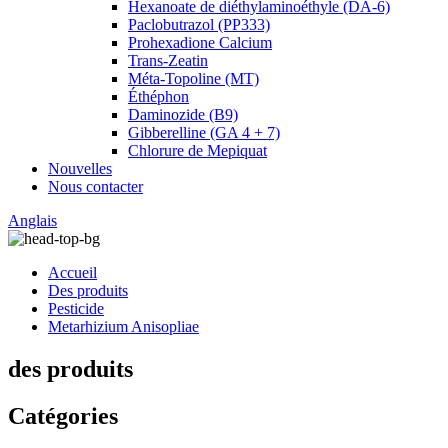
Hexanoate de diéthylaminoéthyle (DA-6)
Paclobutrazol (PP333)
Prohexadione Calcium
Trans-Zeatin
Méta-Topoline (MT)
Éthéphon
Daminozide (B9)
Gibberelline (GA 4 + 7)
Chlorure de Mepiquat
Nouvelles
Nous contacter
Anglais
Accueil
Des produits
Pesticide
Metarhizium Anisopliae
des produits
Catégories