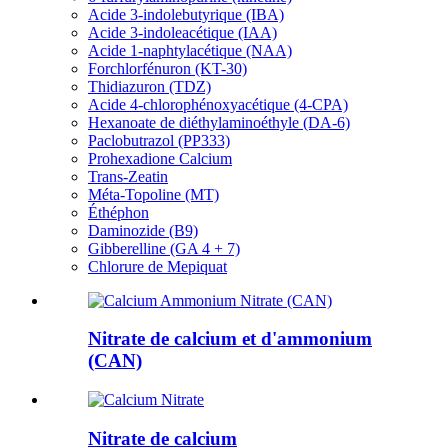
Acide 3-indolebutyrique (IBA)
Acide 3-indoleacétique (IAA)
Acide 1-naphtylacétique (NAA)
Forchlorfénuron (KT-30)
Thidiazuron (TDZ)
Acide 4-chlorophénoxyacétique (4-CPA)
Hexanoate de diéthylaminoéthyle (DA-6)
Paclobutrazol (PP333)
Prohexadione Calcium
Trans-Zeatin
Méta-Topoline (MT)
Éthéphon
Daminozide (B9)
Gibberelline (GA 4 + 7)
Chlorure de Mepiquat
Nitrate de calcium et d'ammonium
(CAN)
Nitrate de calcium