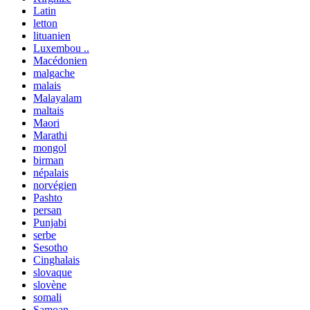
Latin
letton
lituanien
Luxembou ..
Macédonien
malgache
malais
Malayalam
maltais
Maori
Marathi
mongol
birman
népalais
norvégien
Pashto
persan
Punjabi
serbe
Sesotho
Cinghalais
slovaque
slovène
somali
Samoan