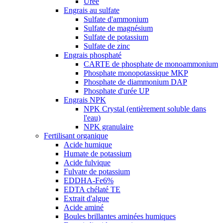
Urée
Engrais au sulfate
Sulfate d'ammonium
Sulfate de magnésium
Sulfate de potassium
Sulfate de zinc
Engrais phosphaté
CARTE de phosphate de monoammonium
Phosphate monopotassique MKP
Phosphate de diammonium DAP
Phosphate d'urée UP
Engrais NPK
NPK Crystal (entièrement soluble dans
l'eau)
NPK granulaire
Fertilisant organique
Acide humique
Humate de potassium
Acide fulvique
Fulvate de potassium
EDDHA-Fe6%
EDTA chélaté TE
Extrait d'algue
Acide aminé
Boules brillantes aminées humiques