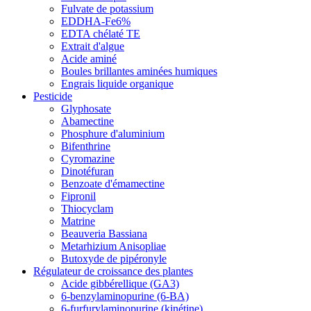
Fulvate de potassium
EDDHA-Fe6%
EDTA chélaté TE
Extrait d'algue
Acide aminé
Boules brillantes aminées humiques
Engrais liquide organique
Pesticide
Glyphosate
Abamectine
Phosphure d'aluminium
Bifenthrine
Cyromazine
Dinotéfuran
Benzoate d'émamectine
Fipronil
Thiocyclam
Matrine
Beauveria Bassiana
Metarhizium Anisopliae
Butoxyde de pipéronyle
Régulateur de croissance des plantes
Acide gibbérellique (GA3)
6-benzylaminopurine (6-BA)
6-furfurylaminopurine (kinétine)