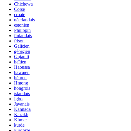
Chichewa
Corse
croate
néerlandais
estonien
Philippin
finlandais
frison
Galicien
géorgien
Gujarati
haïtien
Haoussa
hawaïen
hébreu
Hmong
hongrois
islandais
Igbo
Javanais
Kannada
Kazakh
Khmer
kurde
Kirghize