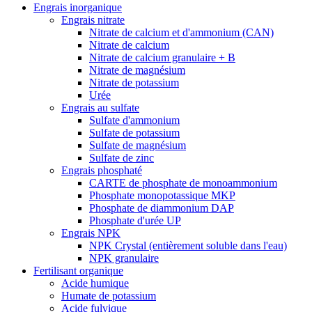
Engrais inorganique
Engrais nitrate
Nitrate de calcium et d'ammonium (CAN)
Nitrate de calcium
Nitrate de calcium granulaire + B
Nitrate de magnésium
Nitrate de potassium
Urée
Engrais au sulfate
Sulfate d'ammonium
Sulfate de potassium
Sulfate de magnésium
Sulfate de zinc
Engrais phosphaté
CARTE de phosphate de monoammonium
Phosphate monopotassique MKP
Phosphate de diammonium DAP
Phosphate d'urée UP
Engrais NPK
NPK Crystal (entièrement soluble dans l'eau)
NPK granulaire
Fertilisant organique
Acide humique
Humate de potassium
Acide fulvique