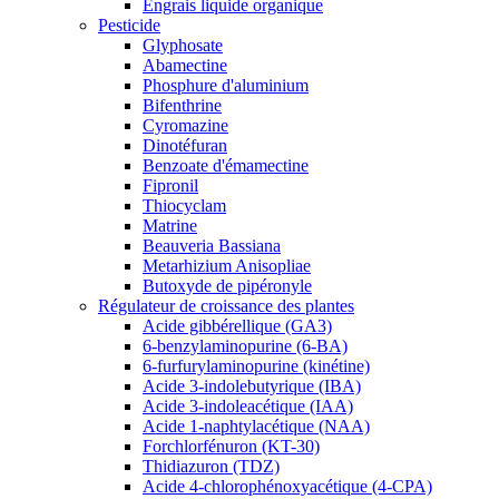
Engrais liquide organique
Pesticide
Glyphosate
Abamectine
Phosphure d'aluminium
Bifenthrine
Cyromazine
Dinotéfuran
Benzoate d'émamectine
Fipronil
Thiocyclam
Matrine
Beauveria Bassiana
Metarhizium Anisopliae
Butoxyde de pipéronyle
Régulateur de croissance des plantes
Acide gibbérellique (GA3)
6-benzylaminopurine (6-BA)
6-furfurylaminopurine (kinétine)
Acide 3-indolebutyrique (IBA)
Acide 3-indoleacétique (IAA)
Acide 1-naphtylacétique (NAA)
Forchlorfénuron (KT-30)
Thidiazuron (TDZ)
Acide 4-chlorophénoxyacétique (4-CPA)