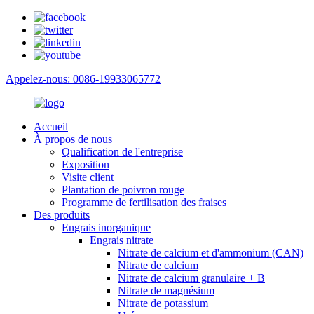
Appelez-nous: 0086-19933065772
Accueil
À propos de nous
Qualification de l'entreprise
Exposition
Visite client
Plantation de poivron rouge
Programme de fertilisation des fraises
Des produits
Engrais inorganique
Engrais nitrate
Nitrate de calcium et d'ammonium (CAN)
Nitrate de calcium
Nitrate de calcium granulaire + B
Nitrate de magnésium
Nitrate de potassium