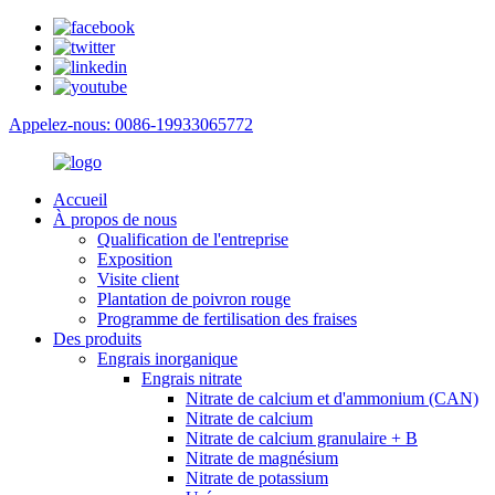
Appelez-nous: 0086-19933065772
Accueil
À propos de nous
Qualification de l'entreprise
Exposition
Visite client
Plantation de poivron rouge
Programme de fertilisation des fraises
Des produits
Engrais inorganique
Engrais nitrate
Nitrate de calcium et d'ammonium (CAN)
Nitrate de calcium
Nitrate de calcium granulaire + B
Nitrate de magnésium
Nitrate de potassium