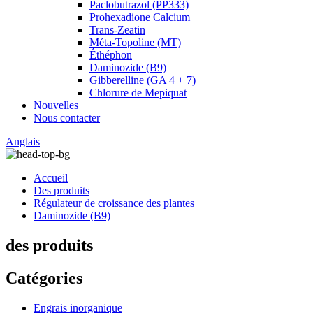
Paclobutrazol (PP333)
Prohexadione Calcium
Trans-Zeatin
Méta-Topoline (MT)
Éthéphon
Daminozide (B9)
Gibberelline (GA 4 + 7)
Chlorure de Mepiquat
Nouvelles
Nous contacter
Anglais
Accueil
Des produits
Régulateur de croissance des plantes
Daminozide (B9)
des produits
Catégories
Engrais inorganique