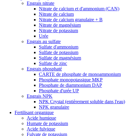
Engrais nitrate
Nitrate de calcium et d'ammonium (CAN)
Nitrate de calcium
Nitrate de calcium granulaire + B
Nitrate de magnésium
Nitrate de potassium
Urée
Engrais au sulfate
Sulfate d'ammonium
Sulfate de potassium
Sulfate de magnésium
Sulfate de zinc
Engrais phosphaté
CARTE de phosphate de monoammonium
Phosphate monopotassique MKP
Phosphate de diammonium DAP
Phosphate d'urée UP
Engrais NPK
NPK Crystal (entièrement soluble dans l'eau)
NPK granulaire
Fertilisant organique
Acide humique
Humate de potassium
Acide fulvique
Fulvate de potassium