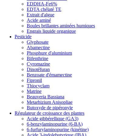
EDDHA-Fe6%
EDTA chélaté TE
Extrait d'algue
Acide aminé
Boules brillantes aminées humiques
Engrais liquide organique
Pesticide
Glyphosate
Abamectine
Phosphure d'aluminium
Bifenthrine
Cyromazine
Dinotéfuran
Benzoate d'émamectine
Fipronil
Thiocyclam
Matrine
Beauveria Bassiana
Metarhizium Anisopliae
Butoxyde de pipéronyle
Régulateur de croissance des plantes
Acide gibbérellique (GA3)
6-benzylaminopurine (6-BA)
6-furfurylaminopurine (kinétine)
Acide 3-indolebutyrique (IBA)