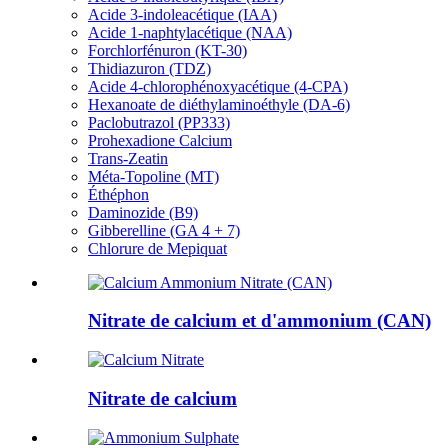
Acide 3-indoleacétique (IAA)
Acide 1-naphtylacétique (NAA)
Forchlorfénuron (KT-30)
Thidiazuron (TDZ)
Acide 4-chlorophénoxyacétique (4-CPA)
Hexanoate de diéthylaminoéthyle (DA-6)
Paclobutrazol (PP333)
Prohexadione Calcium
Trans-Zeatin
Méta-Topoline (MT)
Éthéphon
Daminozide (B9)
Gibberelline (GA 4 + 7)
Chlorure de Mepiquat
Nitrate de calcium et d'ammonium (CAN)
Nitrate de calcium