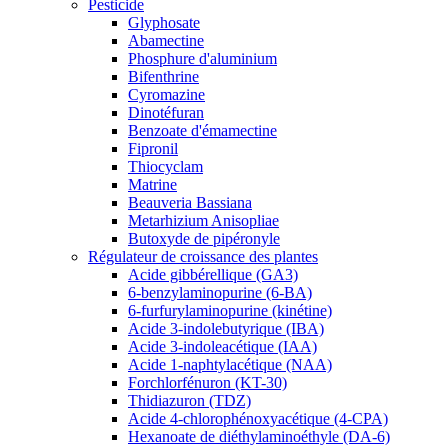
Pesticide
Glyphosate
Abamectine
Phosphure d'aluminium
Bifenthrine
Cyromazine
Dinotéfuran
Benzoate d'émamectine
Fipronil
Thiocyclam
Matrine
Beauveria Bassiana
Metarhizium Anisopliae
Butoxyde de pipéronyle
Régulateur de croissance des plantes
Acide gibbérellique (GA3)
6-benzylaminopurine (6-BA)
6-furfurylaminopurine (kinétine)
Acide 3-indolebutyrique (IBA)
Acide 3-indoleacétique (IAA)
Acide 1-naphtylacétique (NAA)
Forchlorfénuron (KT-30)
Thidiazuron (TDZ)
Acide 4-chlorophénoxyacétique (4-CPA)
Hexanoate de diéthylaminoéthyle (DA-6)