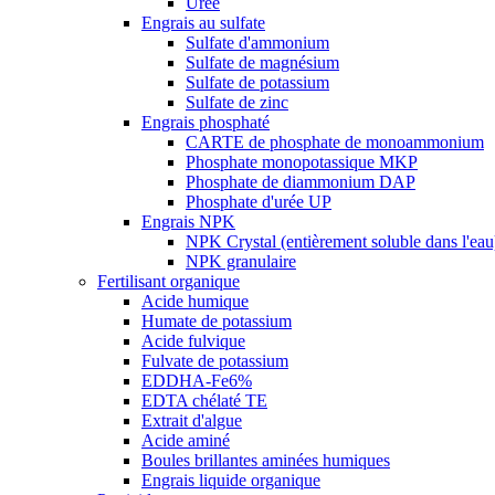
Urée
Engrais au sulfate
Sulfate d'ammonium
Sulfate de magnésium
Sulfate de potassium
Sulfate de zinc
Engrais phosphaté
CARTE de phosphate de monoammonium
Phosphate monopotassique MKP
Phosphate de diammonium DAP
Phosphate d'urée UP
Engrais NPK
NPK Crystal (entièrement soluble dans l'eau
NPK granulaire
Fertilisant organique
Acide humique
Humate de potassium
Acide fulvique
Fulvate de potassium
EDDHA-Fe6%
EDTA chélaté TE
Extrait d'algue
Acide aminé
Boules brillantes aminées humiques
Engrais liquide organique