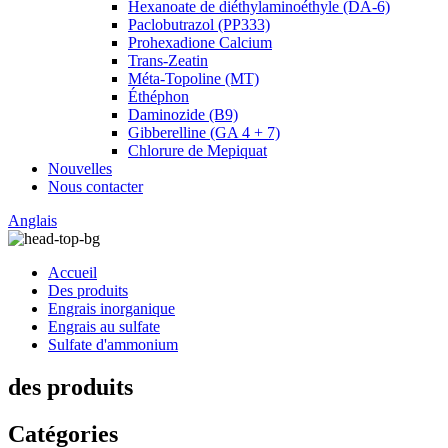
Hexanoate de diéthylaminoéthyle (DA-6)
Paclobutrazol (PP333)
Prohexadione Calcium
Trans-Zeatin
Méta-Topoline (MT)
Éthéphon
Daminozide (B9)
Gibberelline (GA 4 + 7)
Chlorure de Mepiquat
Nouvelles
Nous contacter
Anglais
Accueil
Des produits
Engrais inorganique
Engrais au sulfate
Sulfate d'ammonium
des produits
Catégories