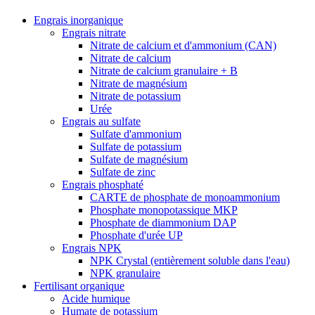
Engrais inorganique
Engrais nitrate
Nitrate de calcium et d'ammonium (CAN)
Nitrate de calcium
Nitrate de calcium granulaire + B
Nitrate de magnésium
Nitrate de potassium
Urée
Engrais au sulfate
Sulfate d'ammonium
Sulfate de potassium
Sulfate de magnésium
Sulfate de zinc
Engrais phosphaté
CARTE de phosphate de monoammonium
Phosphate monopotassique MKP
Phosphate de diammonium DAP
Phosphate d'urée UP
Engrais NPK
NPK Crystal (entièrement soluble dans l'eau)
NPK granulaire
Fertilisant organique
Acide humique
Humate de potassium