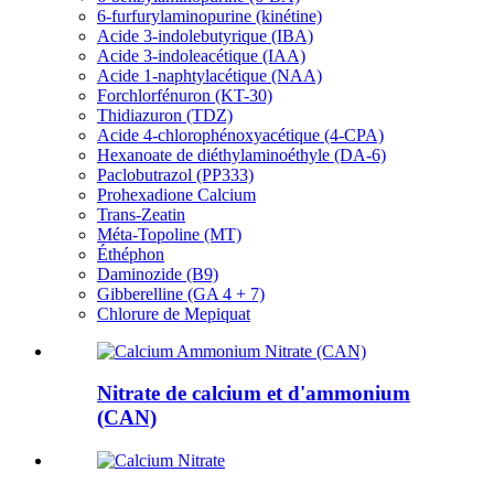
6-furfurylaminopurine (kinétine)
Acide 3-indolebutyrique (IBA)
Acide 3-indoleacétique (IAA)
Acide 1-naphtylacétique (NAA)
Forchlorfénuron (KT-30)
Thidiazuron (TDZ)
Acide 4-chlorophénoxyacétique (4-CPA)
Hexanoate de diéthylaminoéthyle (DA-6)
Paclobutrazol (PP333)
Prohexadione Calcium
Trans-Zeatin
Méta-Topoline (MT)
Éthéphon
Daminozide (B9)
Gibberelline (GA 4 + 7)
Chlorure de Mepiquat
Nitrate de calcium et d'ammonium
(CAN)