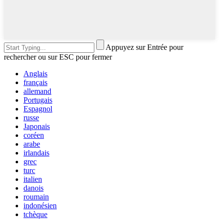
Appuyez sur Entrée pour
rechercher ou sur ESC pour fermer
Anglais
français
allemand
Portugais
Espagnol
russe
Japonais
coréen
arabe
irlandais
grec
turc
italien
danois
roumain
indonésien
tchèque