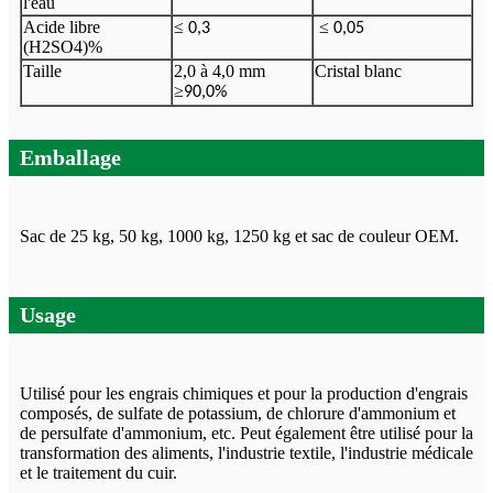
l'eau
Acide libre
≤
≤
0,3
0,05
(H2SO4)%
Taille
2,0 à 4,0 mm
Cristal blanc
≥
90,0%
Emballage
Sac de 25 kg, 50 kg, 1000 kg, 1250 kg et sac de couleur OEM.
Usage
Utilisé pour les engrais chimiques et pour la production d'engrais
composés, de sulfate de potassium, de chlorure d'ammonium et
de persulfate d'ammonium, etc. Peut également être utilisé pour la
transformation des aliments, l'industrie textile, l'industrie médicale
et le traitement du cuir.