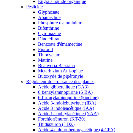
Engrais liquide organique
Pesticide
Glyphosate
Abamectine
Phosphure d'aluminium
Bifenthrine
Cyromazine
Dinotéfuran
Benzoate d'émamectine
Fipronil
Thiocyclam
Matrine
Beauveria Bassiana
Metarhizium Anisopliae
Butoxyde de pipéronyle
Régulateur de croissance des plantes
Acide gibbérellique (GA3)
6-benzylaminopurine (6-BA)
6-furfurylaminopurine (kinétine)
Acide 3-indolebutyrique (IBA)
Acide 3-indoleacétique (IAA)
Acide 1-naphtylacétique (NAA)
Forchlorfénuron (KT-30)
Thidiazuron (TDZ)
Acide 4-chlorophénoxyacétique (4-CPA)