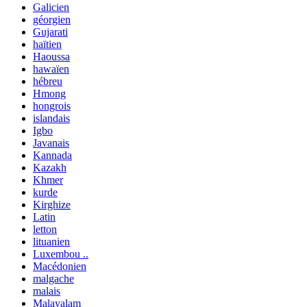
Galicien
géorgien
Gujarati
haïtien
Haoussa
hawaïen
hébreu
Hmong
hongrois
islandais
Igbo
Javanais
Kannada
Kazakh
Khmer
kurde
Kirghize
Latin
letton
lituanien
Luxembou ..
Macédonien
malgache
malais
Malayalam