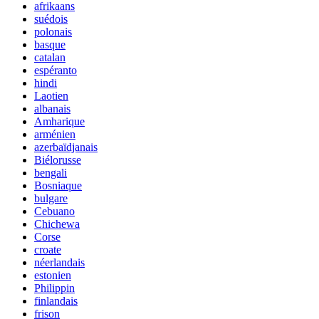
afrikaans
suédois
polonais
basque
catalan
espéranto
hindi
Laotien
albanais
Amharique
arménien
azerbaïdjanais
Biélorusse
bengali
Bosniaque
bulgare
Cebuano
Chichewa
Corse
croate
néerlandais
estonien
Philippin
finlandais
frison