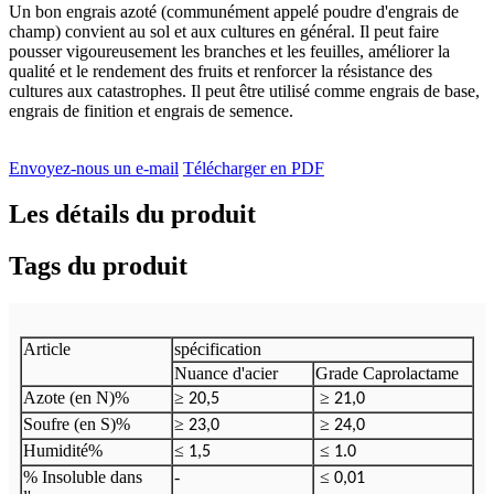
Un bon engrais azoté (communément appelé poudre d'engrais de
champ) convient au sol et aux cultures en général. Il peut faire
pousser vigoureusement les branches et les feuilles, améliorer la
qualité et le rendement des fruits et renforcer la résistance des
cultures aux catastrophes. Il peut être utilisé comme engrais de base,
engrais de finition et engrais de semence.
Envoyez-nous un e-mail
Télécharger en PDF
Les détails du produit
Tags du produit
Article
spécification
Nuance d'acier
Grade Caprolactame
Azote (en N)%
≥
≥
20,5
21,0
Soufre (en S)%
≥
≥
23,0
24,0
Humidité%
≤
≤
1,5
1.0
% Insoluble dans
-
≤
0,01