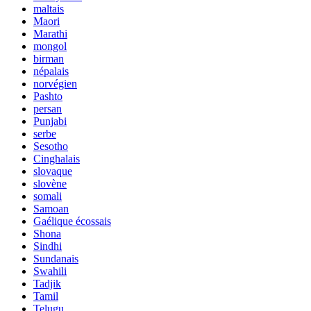
maltais
Maori
Marathi
mongol
birman
népalais
norvégien
Pashto
persan
Punjabi
serbe
Sesotho
Cinghalais
slovaque
slovène
somali
Samoan
Gaélique écossais
Shona
Sindhi
Sundanais
Swahili
Tadjik
Tamil
Telugu