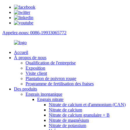
Appelez-nous: 0086-19933065772
Accueil
À propos de nous
Qualification de l'entreprise
Exposition
Visite client
Plantation de poivron rouge
Programme de fertilisation des fraises
Des produits
Engrais inorganique
Engrais nitrate
Nitrate de calcium et d'ammonium (CAN)
Nitrate de calcium
Nitrate de calcium granulaire + B
Nitrate de magnésium
Nitrate de potassium