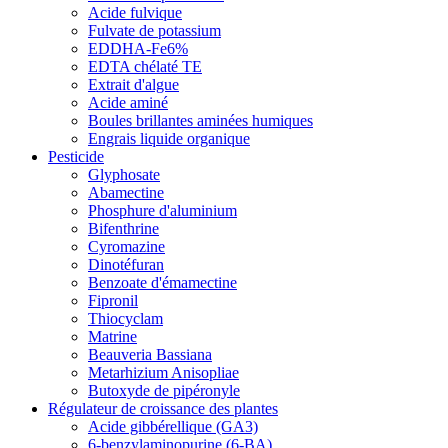
Acide fulvique
Fulvate de potassium
EDDHA-Fe6%
EDTA chélaté TE
Extrait d'algue
Acide aminé
Boules brillantes aminées humiques
Engrais liquide organique
Pesticide
Glyphosate
Abamectine
Phosphure d'aluminium
Bifenthrine
Cyromazine
Dinotéfuran
Benzoate d'émamectine
Fipronil
Thiocyclam
Matrine
Beauveria Bassiana
Metarhizium Anisopliae
Butoxyde de pipéronyle
Régulateur de croissance des plantes
Acide gibbérellique (GA3)
6-benzylaminopurine (6-BA)