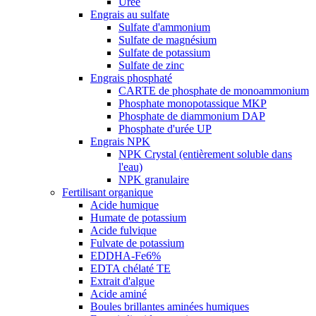
Urée
Engrais au sulfate
Sulfate d'ammonium
Sulfate de magnésium
Sulfate de potassium
Sulfate de zinc
Engrais phosphaté
CARTE de phosphate de monoammonium
Phosphate monopotassique MKP
Phosphate de diammonium DAP
Phosphate d'urée UP
Engrais NPK
NPK Crystal (entièrement soluble dans
l'eau)
NPK granulaire
Fertilisant organique
Acide humique
Humate de potassium
Acide fulvique
Fulvate de potassium
EDDHA-Fe6%
EDTA chélaté TE
Extrait d'algue
Acide aminé
Boules brillantes aminées humiques