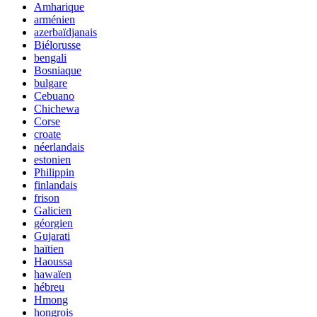
Amharique
arménien
azerbaïdjanais
Biélorusse
bengali
Bosniaque
bulgare
Cebuano
Chichewa
Corse
croate
néerlandais
estonien
Philippin
finlandais
frison
Galicien
géorgien
Gujarati
haïtien
Haoussa
hawaïen
hébreu
Hmong
hongrois