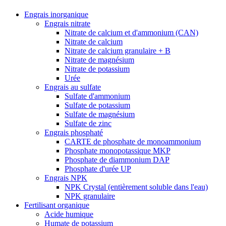
Engrais inorganique
Engrais nitrate
Nitrate de calcium et d'ammonium (CAN)
Nitrate de calcium
Nitrate de calcium granulaire + B
Nitrate de magnésium
Nitrate de potassium
Urée
Engrais au sulfate
Sulfate d'ammonium
Sulfate de potassium
Sulfate de magnésium
Sulfate de zinc
Engrais phosphaté
CARTE de phosphate de monoammonium
Phosphate monopotassique MKP
Phosphate de diammonium DAP
Phosphate d'urée UP
Engrais NPK
NPK Crystal (entièrement soluble dans l'eau)
NPK granulaire
Fertilisant organique
Acide humique
Humate de potassium