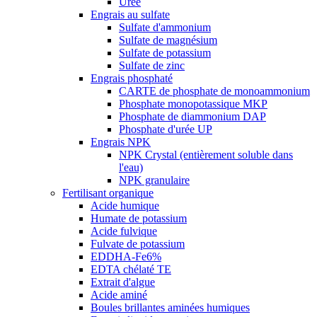
Urée
Engrais au sulfate
Sulfate d'ammonium
Sulfate de magnésium
Sulfate de potassium
Sulfate de zinc
Engrais phosphaté
CARTE de phosphate de monoammonium
Phosphate monopotassique MKP
Phosphate de diammonium DAP
Phosphate d'urée UP
Engrais NPK
NPK Crystal (entièrement soluble dans
l'eau)
NPK granulaire
Fertilisant organique
Acide humique
Humate de potassium
Acide fulvique
Fulvate de potassium
EDDHA-Fe6%
EDTA chélaté TE
Extrait d'algue
Acide aminé
Boules brillantes aminées humiques