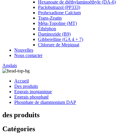
Hexanoate de diéthylaminoéthyle (DA-6)
Paclobutrazol (PP333)
Prohexadione Calcium
Trans-Zeatin
Méta-Topoline (MT)
Éthéphon
Daminozide (B9)
Gibberelline (GA 4 + 7)
Chlorure de Mepiquat
Nouvelles
Nous contacter
Anglais
Accueil
Des produits
Engrais inorganique
Engrais phosphaté
Phosphate de diammonium DAP
des produits
Catégories