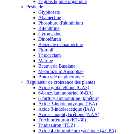
Engrais liquide organique
Pesticide
Glyphosate
Abamectine
Phosphure d'aluminium
Bifenthrine
Cyromazine
Dinotéfuran
Benzoate d'émamectine
Fipronil
Thiocyclam
Matrine
Beauveria Bassiana
Metarhizium Anisopliae
Butoxyde de pipéronyle
Régulateur de croissance des plantes
Acide gibbérellique (GA3)
6-benzylaminopurine (6-BA)
6-furfurylaminopurine (kinétine)
Acide 3-indolebutyrique (IBA)
Acide 3-indoleacétique (IAA)
Acide 1-naphtylacétique (NAA)
Forchlorfénuron (KT-30)
Thidiazuron (TDZ)
Acide 4-chlorophénoxyacétique (4-CPA)