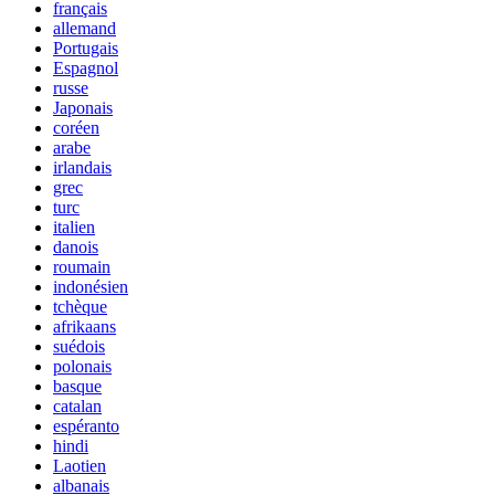
français
allemand
Portugais
Espagnol
russe
Japonais
coréen
arabe
irlandais
grec
turc
italien
danois
roumain
indonésien
tchèque
afrikaans
suédois
polonais
basque
catalan
espéranto
hindi
Laotien
albanais