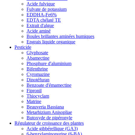
Acide fulvique
Fulvate de potassium
EDDHA-Fe6%
EDTA chélaté TE
Extrait d'algue
Acide aminé
Boules brillantes aminées humiques
Engrais liquide organique
Pesticide
Glyphosate
Abamectine
Phosphure d'aluminium
Bifenthrine
Cyromazine
Dinotéfuran
Benzoate d'émamectine
Fipronil
Thiocyclam
Matrine
Beauveria Bassiana
Metarhizium Anisopliae
Butoxyde de pipéronyle
Régulateur de croissance des plantes
Acide gibbérellique (GA3)
6-benzylaminopurine (6-BA)