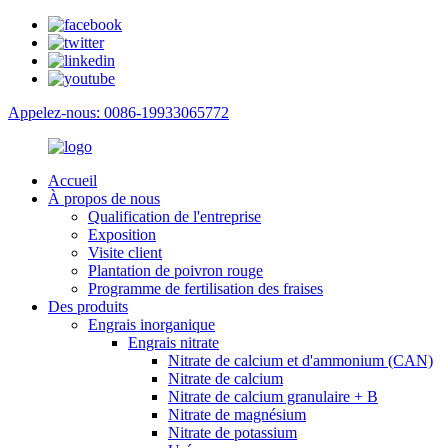
Appelez-nous: 0086-19933065772
Accueil
À propos de nous
Qualification de l'entreprise
Exposition
Visite client
Plantation de poivron rouge
Programme de fertilisation des fraises
Des produits
Engrais inorganique
Engrais nitrate
Nitrate de calcium et d'ammonium (CAN)
Nitrate de calcium
Nitrate de calcium granulaire + B
Nitrate de magnésium
Nitrate de potassium