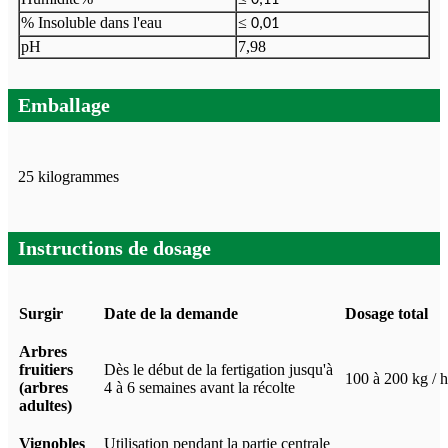
0,11
% Insoluble dans l'eau
≤
0,01
pH
7,98
Emballage
25 kilogrammes
Instructions de dosage
Surgir
Date de la demande
Dosage total
Arbres
fruitiers
Dès le début de la fertigation jusqu'à
100 à 200 kg / h
(arbres
4 à 6 semaines avant la récolte
adultes)
Vignobles
Utilisation pendant la partie centrale