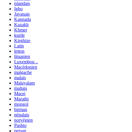
islandais
Igbo
Javanais
Kannada
Kazakh
Khmer
kurde
Kirghize
Latin
letton
lituanien
Luxembou ..
Macédonien
malgache
malais
Malayalam
maltais
Maori
Marathi
mongol
birman
népalais
norvégien
Pashto
persan