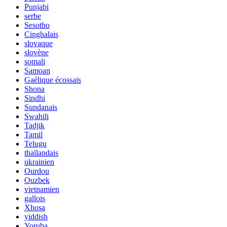
Punjabi
serbe
Sesotho
Cinghalais
slovaque
slovène
somali
Samoan
Gaélique écossais
Shona
Sindhi
Sundanais
Swahili
Tadjik
Tamil
Telugu
thaïlandais
ukrainien
Ourdou
Ouzbek
vietnamien
gallois
Xhosa
yiddish
Yoruba