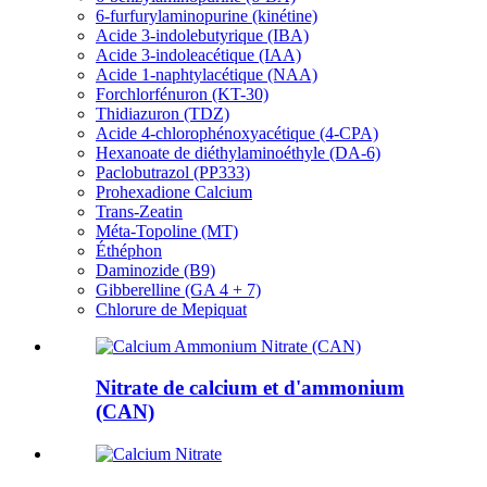
6-furfurylaminopurine (kinétine)
Acide 3-indolebutyrique (IBA)
Acide 3-indoleacétique (IAA)
Acide 1-naphtylacétique (NAA)
Forchlorfénuron (KT-30)
Thidiazuron (TDZ)
Acide 4-chlorophénoxyacétique (4-CPA)
Hexanoate de diéthylaminoéthyle (DA-6)
Paclobutrazol (PP333)
Prohexadione Calcium
Trans-Zeatin
Méta-Topoline (MT)
Éthéphon
Daminozide (B9)
Gibberelline (GA 4 + 7)
Chlorure de Mepiquat
Nitrate de calcium et d'ammonium
(CAN)