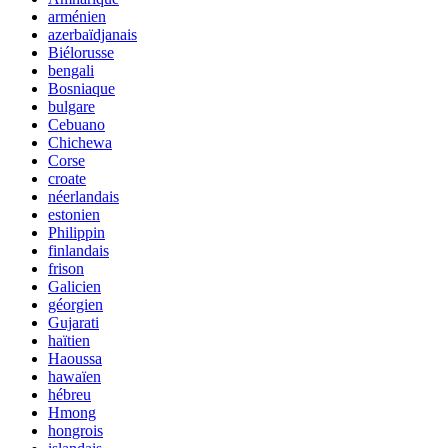
arménien
azerbaïdjanais
Biélorusse
bengali
Bosniaque
bulgare
Cebuano
Chichewa
Corse
croate
néerlandais
estonien
Philippin
finlandais
frison
Galicien
géorgien
Gujarati
haïtien
Haoussa
hawaïen
hébreu
Hmong
hongrois