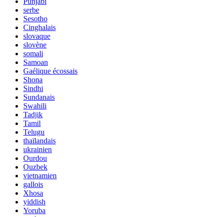
Punjabi
serbe
Sesotho
Cinghalais
slovaque
slovène
somali
Samoan
Gaélique écossais
Shona
Sindhi
Sundanais
Swahili
Tadjik
Tamil
Telugu
thaïlandais
ukrainien
Ourdou
Ouzbek
vietnamien
gallois
Xhosa
yiddish
Yoruba