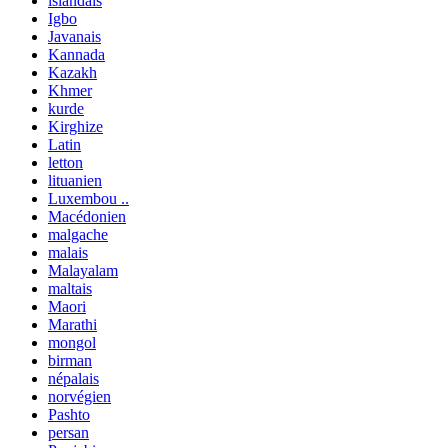
islandais
Igbo
Javanais
Kannada
Kazakh
Khmer
kurde
Kirghize
Latin
letton
lituanien
Luxembou ..
Macédonien
malgache
malais
Malayalam
maltais
Maori
Marathi
mongol
birman
népalais
norvégien
Pashto
persan