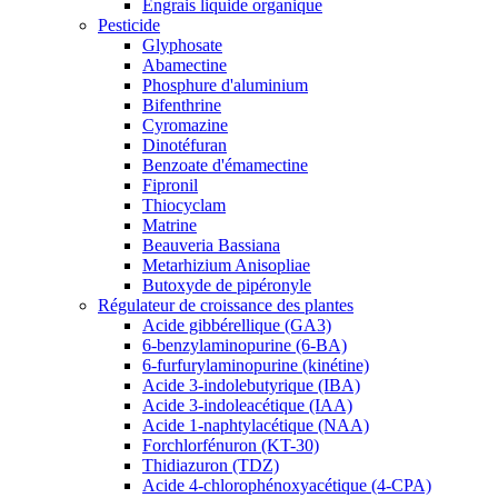
Engrais liquide organique
Pesticide
Glyphosate
Abamectine
Phosphure d'aluminium
Bifenthrine
Cyromazine
Dinotéfuran
Benzoate d'émamectine
Fipronil
Thiocyclam
Matrine
Beauveria Bassiana
Metarhizium Anisopliae
Butoxyde de pipéronyle
Régulateur de croissance des plantes
Acide gibbérellique (GA3)
6-benzylaminopurine (6-BA)
6-furfurylaminopurine (kinétine)
Acide 3-indolebutyrique (IBA)
Acide 3-indoleacétique (IAA)
Acide 1-naphtylacétique (NAA)
Forchlorfénuron (KT-30)
Thidiazuron (TDZ)
Acide 4-chlorophénoxyacétique (4-CPA)