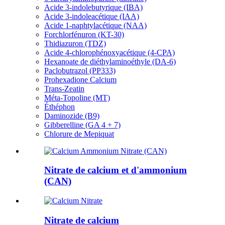
Acide 3-indolebutyrique (IBA)
Acide 3-indoleacétique (IAA)
Acide 1-naphtylacétique (NAA)
Forchlorfénuron (KT-30)
Thidiazuron (TDZ)
Acide 4-chlorophénoxyacétique (4-CPA)
Hexanoate de diéthylaminoéthyle (DA-6)
Paclobutrazol (PP333)
Prohexadione Calcium
Trans-Zeatin
Méta-Topoline (MT)
Éthéphon
Daminozide (B9)
Gibberelline (GA 4 + 7)
Chlorure de Mepiquat
Nitrate de calcium et d'ammonium
(CAN)
Nitrate de calcium