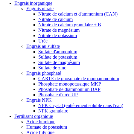
Engrais inorganique
Engrais nitrate
Nitrate de calcium et d'ammonium (CAN)
Nitrate de calcium
Nitrate de calcium granulaire + B
Nitrate de magnésium
Nitrate de potassium
Urée
Engrais au sulfate
Sulfate d'ammonium
Sulfate de potassium
Sulfate de magnésium
Sulfate de zinc
Engrais phosphaté
CARTE de phosphate de monoammonium
Phosphate monopotassique MKP
Phosphate de diammonium DAP
Phosphate d'urée UP
Engrais NPK
NPK Crystal (entièrement soluble dans l'eau)
NPK granulaire
Fertilisant organique
Acide humique
Humate de potassium
Acide fulvique