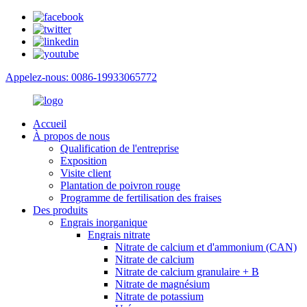
Appelez-nous: 0086-19933065772
Accueil
À propos de nous
Qualification de l'entreprise
Exposition
Visite client
Plantation de poivron rouge
Programme de fertilisation des fraises
Des produits
Engrais inorganique
Engrais nitrate
Nitrate de calcium et d'ammonium (CAN)
Nitrate de calcium
Nitrate de calcium granulaire + B
Nitrate de magnésium
Nitrate de potassium