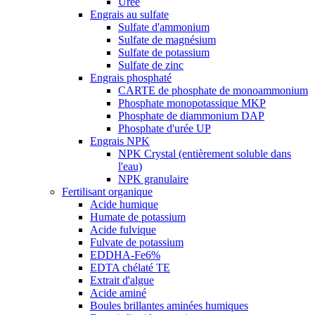
Urée
Engrais au sulfate
Sulfate d'ammonium
Sulfate de magnésium
Sulfate de potassium
Sulfate de zinc
Engrais phosphaté
CARTE de phosphate de monoammonium
Phosphate monopotassique MKP
Phosphate de diammonium DAP
Phosphate d'urée UP
Engrais NPK
NPK Crystal (entièrement soluble dans
l'eau)
NPK granulaire
Fertilisant organique
Acide humique
Humate de potassium
Acide fulvique
Fulvate de potassium
EDDHA-Fe6%
EDTA chélaté TE
Extrait d'algue
Acide aminé
Boules brillantes aminées humiques