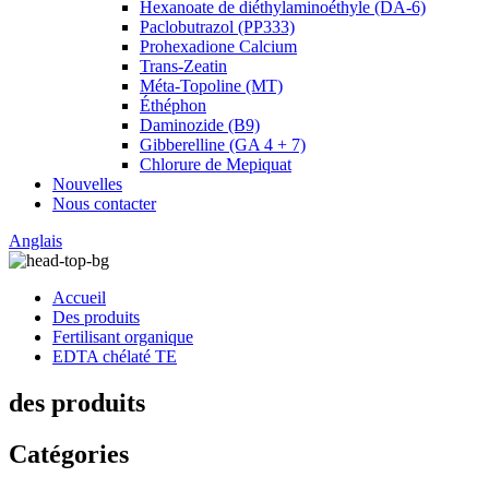
Hexanoate de diéthylaminoéthyle (DA-6)
Paclobutrazol (PP333)
Prohexadione Calcium
Trans-Zeatin
Méta-Topoline (MT)
Éthéphon
Daminozide (B9)
Gibberelline (GA 4 + 7)
Chlorure de Mepiquat
Nouvelles
Nous contacter
Anglais
Accueil
Des produits
Fertilisant organique
EDTA chélaté TE
des produits
Catégories