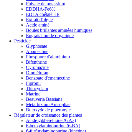
Fulvate de potassium
EDDHA-Fe6%
EDTA chélaté TE
Extrait d'algue
Acide aminé
Boules brillantes aminées humiques
Engrais liquide organique
Pesticide
Glyphosate
Abamectine
Phosphure d'aluminium
Bifenthrine
Cyromazine
Dinotéfuran
Benzoate d'émamectine
Fipronil
Thiocyclam
Matrine
Beauveria Bassiana
Metarhizium Anisopliae
Butoxyde de pipéronyle
Régulateur de croissance des plantes
Acide gibbérellique (GA3)
6-benzylaminopurine (6-BA)
6-furfurylaminopurine (kinétine)