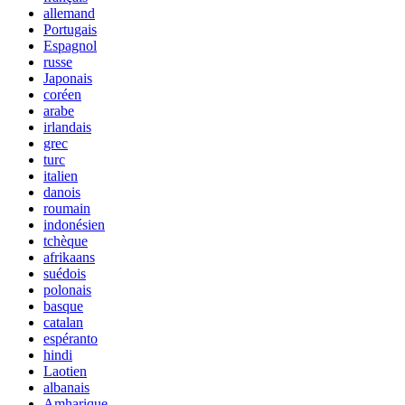
allemand
Portugais
Espagnol
russe
Japonais
coréen
arabe
irlandais
grec
turc
italien
danois
roumain
indonésien
tchèque
afrikaans
suédois
polonais
basque
catalan
espéranto
hindi
Laotien
albanais
Amharique