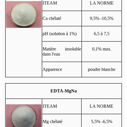
ITEAM
LA NORME
Ca chélaté
9,5% -10,5%
pH (solution à 1%)
6,5 à 7,5
Matière insoluble
0,1% max.
dans l'eau
Apparence
poudre blanche
EDTA-MgNa
ITEAM
LA NORME
Mg chélaté
5,5% -6,5%