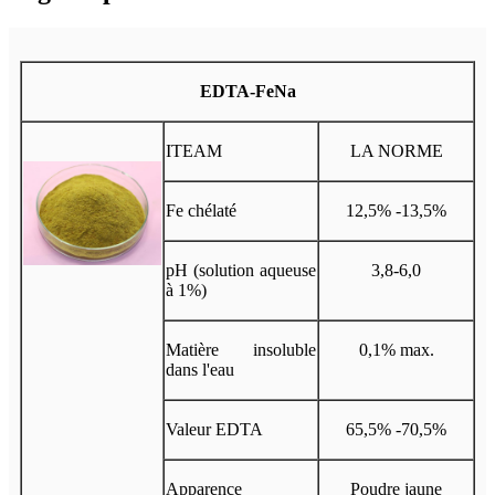
EDTA-FeNa
ITEAM
LA NORME
Fe chélaté
12,5% -13,5%
pH (solution aqueuse
3,8-6,0
à 1%)
Matière insoluble
0,1% max.
dans l'eau
Valeur EDTA
65,5% -70,5%
Apparence
Poudre jaune