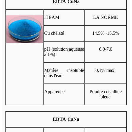
EDTA-CuNa
ITEAM
LA NORME
Cu chélaté
14,5% -15,5%
pH (solution aqueuse
6,0-7,0
à 1%)
Matière insoluble
0,1% max.
dans l'eau
Apparence
Poudre cristalline
bleue
EDTA-CaNa