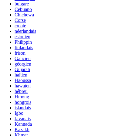
bulgare
Cebuano
Chichewa
Corse
croate
néerlandais
estonien
Philippin
finlandais
frison
Galicien
géorgien
Gujarati
haïtien
Haoussa
hawaïen
hébreu
Hmong
hongrois
islandais
Igbo
Javanais
Kannada
Kazakh
Khmer