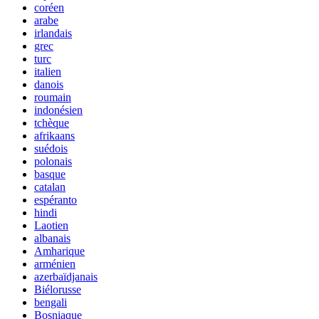
coréen
arabe
irlandais
grec
turc
italien
danois
roumain
indonésien
tchèque
afrikaans
suédois
polonais
basque
catalan
espéranto
hindi
Laotien
albanais
Amharique
arménien
azerbaïdjanais
Biélorusse
bengali
Bosniaque