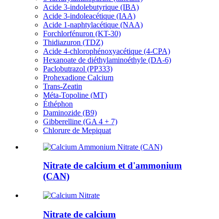
Acide 3-indolebutyrique (IBA)
Acide 3-indoleacétique (IAA)
Acide 1-naphtylacétique (NAA)
Forchlorfénuron (KT-30)
Thidiazuron (TDZ)
Acide 4-chlorophénoxyacétique (4-CPA)
Hexanoate de diéthylaminoéthyle (DA-6)
Paclobutrazol (PP333)
Prohexadione Calcium
Trans-Zeatin
Méta-Topoline (MT)
Éthéphon
Daminozide (B9)
Gibberelline (GA 4 + 7)
Chlorure de Mepiquat
Nitrate de calcium et d'ammonium
(CAN)
Nitrate de calcium