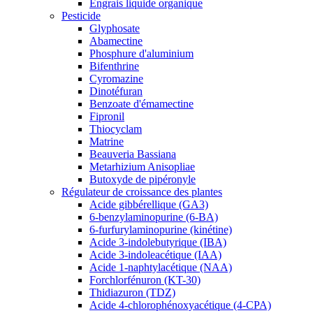
Engrais liquide organique
Pesticide
Glyphosate
Abamectine
Phosphure d'aluminium
Bifenthrine
Cyromazine
Dinotéfuran
Benzoate d'émamectine
Fipronil
Thiocyclam
Matrine
Beauveria Bassiana
Metarhizium Anisopliae
Butoxyde de pipéronyle
Régulateur de croissance des plantes
Acide gibbérellique (GA3)
6-benzylaminopurine (6-BA)
6-furfurylaminopurine (kinétine)
Acide 3-indolebutyrique (IBA)
Acide 3-indoleacétique (IAA)
Acide 1-naphtylacétique (NAA)
Forchlorfénuron (KT-30)
Thidiazuron (TDZ)
Acide 4-chlorophénoxyacétique (4-CPA)