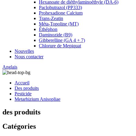
Hexanoate de diéthylaminoéthyle (DA-6)
Paclobutrazol (PP333)
Prohexadione Calcium
Trans-Zeatin
Méta-Topoline (MT)
Éthéphon
Daminozide (B9)
Gibberelline (GA 4 + 7)
Chlorure de Mepiquat
Nouvelles
Nous contacter
Anglais
Accueil
Des produits
Pesticide
Metarhizium Anisopliae
des produits
Catégories