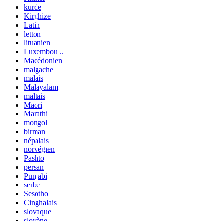
kurde
Kirghize
Latin
letton
lituanien
Luxembou ..
Macédonien
malgache
malais
Malayalam
maltais
Maori
Marathi
mongol
birman
népalais
norvégien
Pashto
persan
Punjabi
serbe
Sesotho
Cinghalais
slovaque
slovène