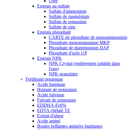
Urée
Engrais au sulfate
Sulfate d'ammonium
Sulfate de magnésium
Sulfate de potassium
Sulfate de zinc
Engrais phosphaté
CARTE de phosphate de monoammonium
Phosphate monopotassique MKP
Phosphate de diammonium DAP
Phosphate d'urée UP
Engrais NPK
NPK Crystal (entièrement soluble dans
l'eau)
NPK granulaire
Fertilisant organique
Acide humique
Humate de potassium
Acide fulvique
Fulvate de potassium
EDDHA-Fe6%
EDTA chélaté TE
Extrait d'algue
Acide aminé
Boules brillantes aminées humiques