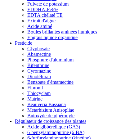
Fulvate de potassium
EDDHA-Fe6%
EDTA chélaté TE
Extrait d'algue
Acide aminé
Boules brillantes aminées humiques
Engrais liquide organique
Pesticide
Glyphosate
Abamectine
Phosphure d'aluminium
Bifenthrine
Cyromazine
Dinotéfuran
Benzoate d'émamectine
Fipronil
Thiocyclam
Matrine
Beauveria Bassiana
Metarhizium Anisopliae
Butoxyde de pipéronyle
Régulateur de croissance des plantes
Acide gibbérellique (GA3)
6-benzylaminopurine (6-BA)
6-furfurylaminopurine (kinétine)