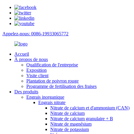
Appelez-nous: 0086-19933065772
Accueil
À propos de nous
Qualification de l'entreprise
Exposition
Visite client
Plantation de poivron rouge
Programme de fertilisation des fraises
Des produits
Engrais inorganique
Engrais nitrate
Nitrate de calcium et d'ammonium (CAN)
Nitrate de calcium
Nitrate de calcium granulaire + B
Nitrate de magnésium
Nitrate de potassium