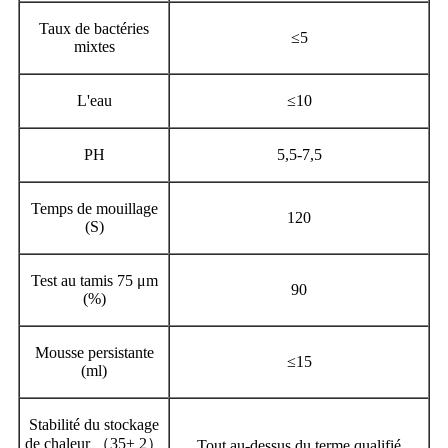
Taux de bactéries
≤
5
mixtes
L'eau
≤
10
PH
5,5-7,5
Temps de mouillage
120
(S)
Test au tamis 75 μm
90
(%)
Mousse persistante
≤
15
(ml)
Stabilité du stockage
de chaleur （
35
± 2）
Tout au-dessus du terme qualifié