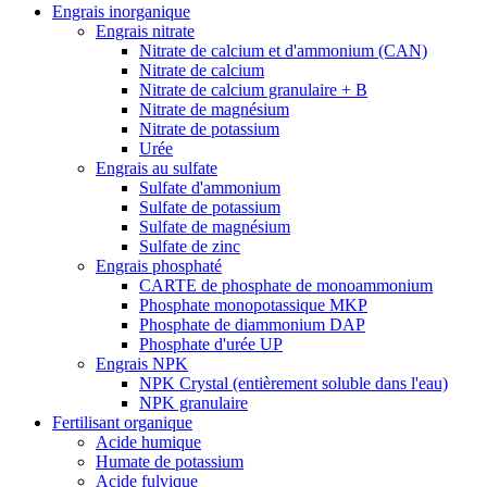
Engrais inorganique
Engrais nitrate
Nitrate de calcium et d'ammonium (CAN)
Nitrate de calcium
Nitrate de calcium granulaire + B
Nitrate de magnésium
Nitrate de potassium
Urée
Engrais au sulfate
Sulfate d'ammonium
Sulfate de potassium
Sulfate de magnésium
Sulfate de zinc
Engrais phosphaté
CARTE de phosphate de monoammonium
Phosphate monopotassique MKP
Phosphate de diammonium DAP
Phosphate d'urée UP
Engrais NPK
NPK Crystal (entièrement soluble dans l'eau)
NPK granulaire
Fertilisant organique
Acide humique
Humate de potassium
Acide fulvique