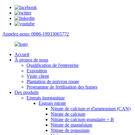
Appelez-nous: 0086-19933065772
Accueil
À propos de nous
Qualification de l'entreprise
Exposition
Visite client
Plantation de poivron rouge
Programme de fertilisation des fraises
Des produits
Engrais inorganique
Engrais nitrate
Nitrate de calcium et d'ammonium (CAN)
Nitrate de calcium
Nitrate de calcium granulaire + B
Nitrate de magnésium
Nitrate de potassium