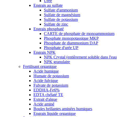
Urée
Engrais au sulfate
Sulfate d'ammonium
Sulfate de magnésium
Sulfate de potassium
Sulfate de zinc
Engrais phosphaté
CARTE de phosphate de monoammonium
Phosphate monopotassique MKP
Phosphate de diammonium DAP
Phosphate d'urée UP
Engrais NPK
NPK Crystal (entièrement soluble dans l'eau
NPK granulaire
Fertilisant organique
Acide humique
Humate de potassium
Acide fulvique
Fulvate de potassium
EDDHA-Fe6%
EDTA chélaté TE
Extrait d'algue
Acide aminé
Boules brillantes aminées humiques
Engrais liquide organique