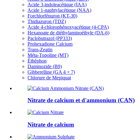
Acide 3-indoleacétique (IAA)
Acide 1-naphtylacétique (NAA)
Forchlorfénuron (KT-30)
Thidiazuron (TDZ)
Acide 4-chlorophénoxyacétique (4-CPA)
Hexanoate de diéthylaminoéthyle (DA-6)
Paclobutrazol (PP333)
Prohexadione Calcium
Trans-Zeatin
Méta-Topoline (MT)
Éthéphon
Daminozide (B9)
Gibberelline (GA 4 + 7)
Chlorure de Mepiquat
Nitrate de calcium et d'ammonium (CAN)
Nitrate de calcium