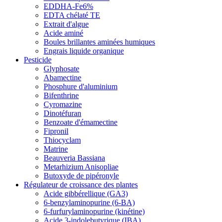
EDDHA-Fe6%
EDTA chélaté TE
Extrait d'algue
Acide aminé
Boules brillantes aminées humiques
Engrais liquide organique
Pesticide
Glyphosate
Abamectine
Phosphure d'aluminium
Bifenthrine
Cyromazine
Dinotéfuran
Benzoate d'émamectine
Fipronil
Thiocyclam
Matrine
Beauveria Bassiana
Metarhizium Anisopliae
Butoxyde de pipéronyle
Régulateur de croissance des plantes
Acide gibbérellique (GA3)
6-benzylaminopurine (6-BA)
6-furfurylaminopurine (kinétine)
Acide 3-indolebutyrique (IBA)