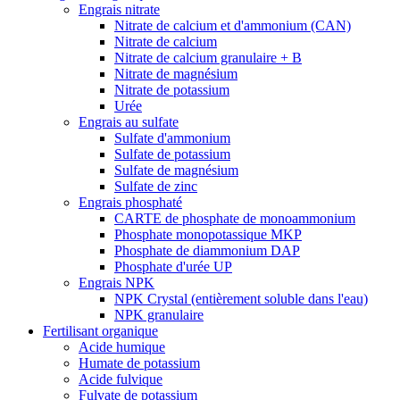
Engrais nitrate
Nitrate de calcium et d'ammonium (CAN)
Nitrate de calcium
Nitrate de calcium granulaire + B
Nitrate de magnésium
Nitrate de potassium
Urée
Engrais au sulfate
Sulfate d'ammonium
Sulfate de potassium
Sulfate de magnésium
Sulfate de zinc
Engrais phosphaté
CARTE de phosphate de monoammonium
Phosphate monopotassique MKP
Phosphate de diammonium DAP
Phosphate d'urée UP
Engrais NPK
NPK Crystal (entièrement soluble dans l'eau)
NPK granulaire
Fertilisant organique
Acide humique
Humate de potassium
Acide fulvique
Fulvate de potassium