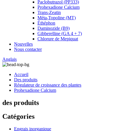
Paclobutrazol (PP333)
Prohexadione Calcium
Trans-Zeatin
Méta-Topoline (MT)
Éthéphon
Daminozide (B9)
Gibberelline (GA 4 + 7)
Chlorure de Mepiquat
Nouvelles
Nous contacter
Anglais
Accueil
Des produits
Régulateur de croissance des plantes
Prohexadione Calcium
des produits
Catégories
Engrais inorganique